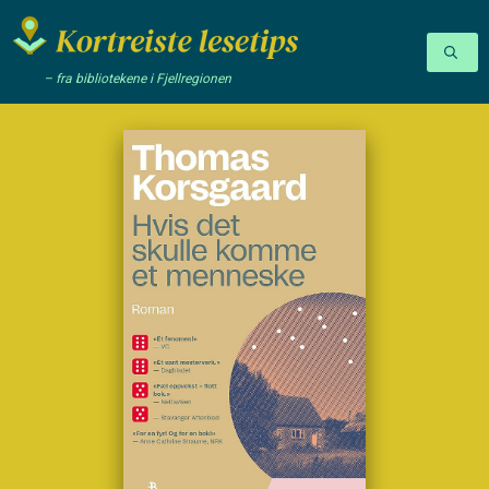
– fra bibliotekene i Fjellregionen