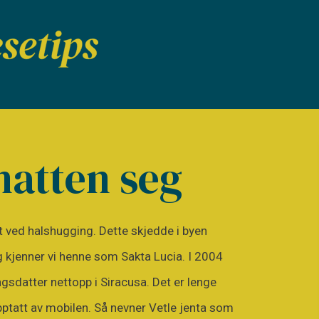
natten seg
et ved halshugging. Dette skjedde i byen
ag kjenner vi henne som Sakta Lucia. I 2004
ngsdatter nettopp i Siracusa. Det er lenge
pptatt av mobilen. Så nevner Vetle jenta som