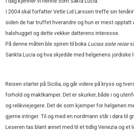
I dag kjenner vi henne som Sakta Lucia.
I 2004 skal forfatter Vetle Lid Larssen treffe sin tenår
siden de har truffet hverandre og hun er mest opptatt 
halshugget og dette vekker datterens interesse.
På denne måten ble spiren til boka
Lucias siste reise
så
Sankta Lucia og hva skjedde med helgenens jordiske 
Reisen starter på Sicilia, og går videre på kryss og tver
forhold og maktkamper. Det er skurker, både i og utenfo
og relikviejegere. Det de som kjemper for helgenen med
gjerne intriger. Til og med en nordmann står i døra til
Leseren tas blant annet med til et tidlig Venezia og et l