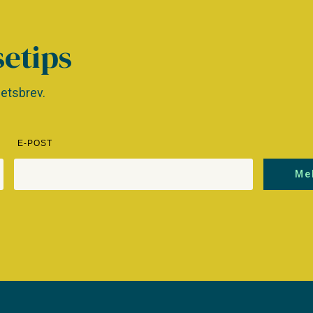
setips
etsbrev.
E-POST
Me