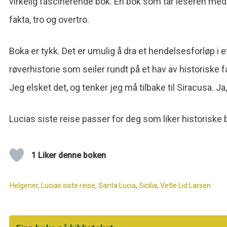
virkelig fascinerende bok. En bok som tar leseren med 
fakta, tro og overtro.
Boka er tykk. Det er umulig å dra et hendelsesforløp i et
røverhistorie som seiler rundt på et hav av historiske f
Jeg elsket det, og tenker jeg må tilbake til Siracusa. Ja
Lucias siste reise passer for deg som liker historisk
1 Liker denne boken
Helgener
,
Lucias siste reise
,
Santa Lucia
,
Sicilia
,
Vetle Lid Larsen