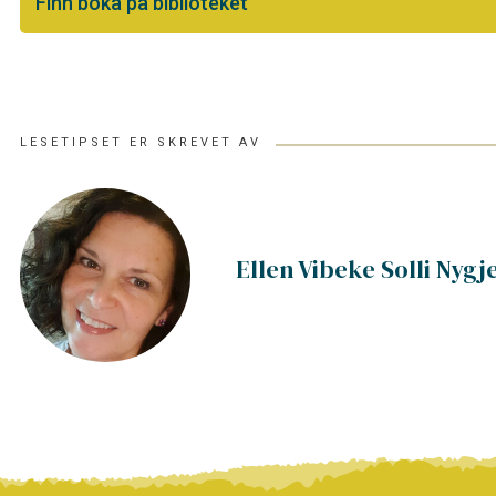
Finn boka på biblioteket
LESETIPSET ER SKREVET AV
Ellen Vibeke Solli Nygj