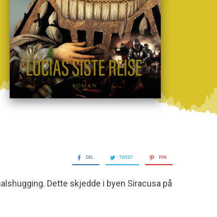
DEL
TWEET
PIN
 halshugging. Dette skjedde i byen Siracusa på