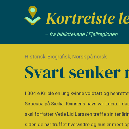
– fra bibliotekene i Fjellregionen
Historisk
,
Biografisk
,
Norsk på norsk
Svart senker 
I 304 e.Kr. ble en ung kvinne voldtatt og henrett
Siracusa på Sicilia. Kvinnens navn var Lucia. I d
skal forfatter Vetle Lid Larssen treffe sin tenåri
siden de har truffet hverandre og hun er mest o