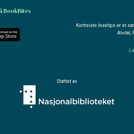
å BookBites
Kortreiste lesetips er et s
Alvdal,
L
Støttet av