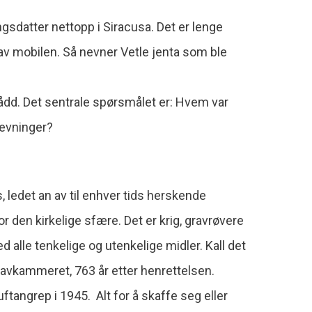
ingsdatter nettopp i Siracusa. Det er lenge
av mobilen. Så nevner Vetle jenta som ble
dd. Det sentrale spørsmålet er: Hvem var
levninger?
s, ledet an av til enhver tids herskende
r den kirkelige sfære. Det er krig, gravrøvere
 alle tenkelige og utenkelige midler. Kall det
 gravkammeret, 763 år etter henrettelsen.
uftangrep i 1945. Alt for å skaffe seg eller