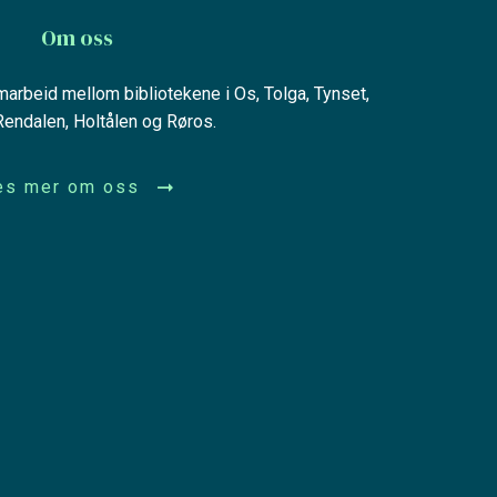
Om oss
amarbeid mellom bibliotekene i Os, Tolga, Tynset,
 Rendalen, Holtålen og Røros.
es mer om oss