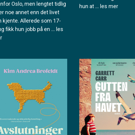
nfor Oslo, men lengtet tidlig
hun at
... les mer
er noe annet enn det livet
 kjente. Allerede som 17-
ng fikk hun jobb på en
... les
r