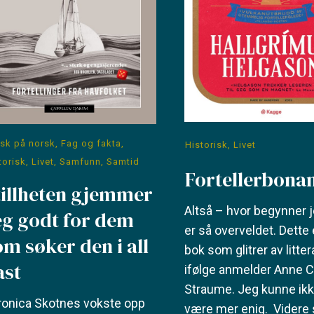
sk på norsk
,
Fag og fakta
,
Historisk
,
Livet
torisk
,
Livet
,
Samfunn
,
Samtid
Fortellerbona
tillheten gjemmer
Altså – hvor begynner 
eg godt for dem
er så overveldet. Dette 
om søker den i all
bok som glitrer av litter
ast
ifølge anmelder Anne C
Straume. Jeg kunne ik
ronica Skotnes vokste opp
være mer enig. Videre 