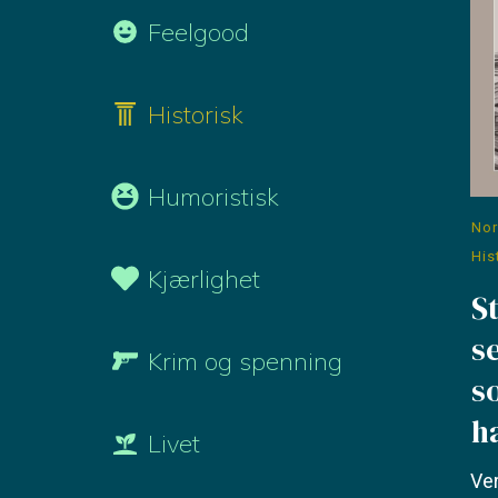
Feelgood
Historisk
Humoristisk
Nor
His
Kjærlighet
S
s
Krim og spenning
s
h
Livet
Ve