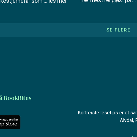
nærmest religiøst på
..
ckestjernefar som
... les mer
SE FLERE
å BookBites
Kortreiste lesetips er et s
Alvdal,