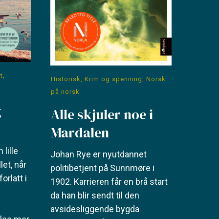
t
,
Historisk
,
Krim og spenning
,
Norsk
på norsk
g
Alle skjuler noe i
Mardalen
 lille
Johan Rye er nyutdannet
let, når
politibetjent på Sunnmøre i
orlatt i
1902. Karrieren får en brå start
da han blir sendt til den
avsidesliggende bygda