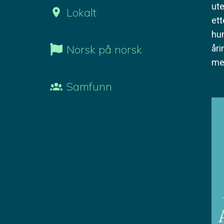
ute
Lokalt
ett
hun
Norsk på norsk
åri
me
Samfunn