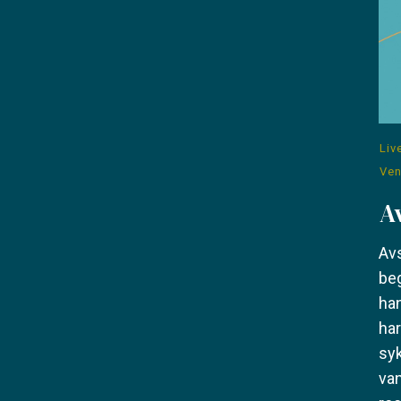
Liv
Ve
A
Avs
be
han
har
syk
va