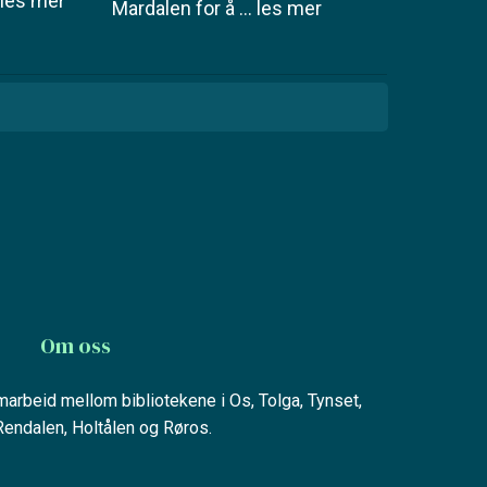
. les mer
Mardalen for å
... les mer
Om oss
amarbeid mellom bibliotekene i Os, Tolga, Tynset,
 Rendalen, Holtålen og Røros.