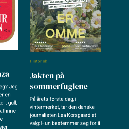
Historisk
nza
Jakten på
sommerfuglene
jeg? Jeg
er en
På årets første dag, i
ært gull,
vintermørket, tar den danske
athrine
journalisten Lea Korsgaard et
ke
valg: Hun bestemmer seg for å
sier