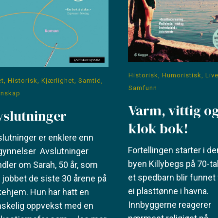
Historisk
,
Humoristisk
,
Live
et
,
Historisk
,
Kjærlighet
,
Samtid
,
Samfunn
nnskap
Varm, vittig o
vslutninger
klok bok!
lutninger er enklere enn
Fortellingen starter i den
gynnelser Avslutninger
byen Killybegs på 70-tal
dler om Sarah, 50 år, som
et spedbarn blir funnet f
 jobbet de siste 30 årene på
ei plasttønne i havna.
ehjem. Hun har hatt en
Innbyggerne reagerer
nskelig oppvekst med en