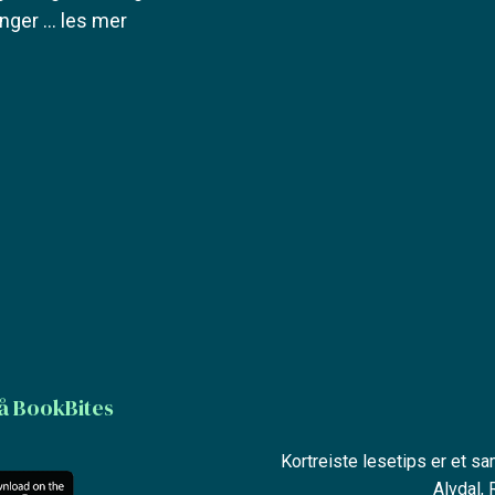
anger
... les mer
å BookBites
Kortreiste lesetips er et s
Alvdal,