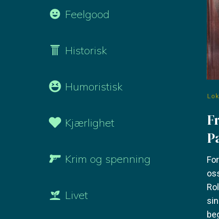
Feelgood
Historisk
Humoristisk
Lok
F
Kjærlighet
P
Krim og spenning
For
oss
Rol
Livet
sin
beg