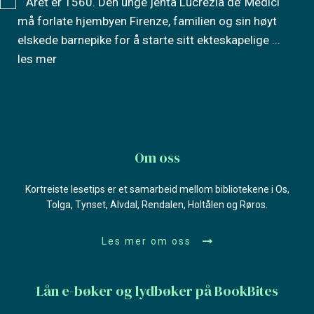
Året er 1560. Den unge jenta Lucrezia de’ Medici
må forlate hjembyen Firenze, familien og sin høyt
elskede barnepike for å starte sitt ekteskapelige
...
les mer
Om oss
Kortreiste lesetips er et samarbeid mellom bibliotekene i Os,
Tolga, Tynset, Alvdal, Rendalen, Holtålen og Røros.
Les mer om oss
Lån e-bøker og lydbøker på BookBites