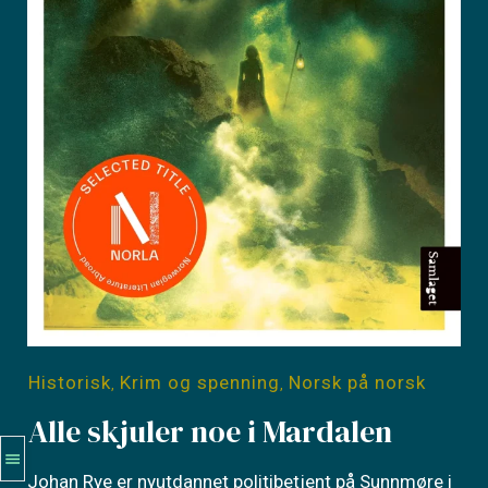
Historisk
Krim og spenning
Norsk på norsk
,
,
Alle skjuler noe i Mardalen
Johan Rye er nyutdannet politibetjent på Sunnmøre i