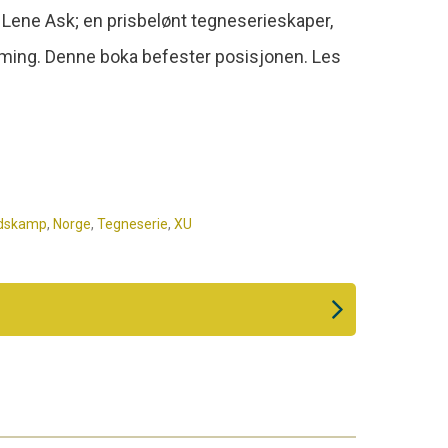
å Lene Ask; en prisbelønt tegneserieskaper,
rming. Denne boka befester posisjonen. Les
dskamp
,
Norge
,
Tegneserie
,
XU