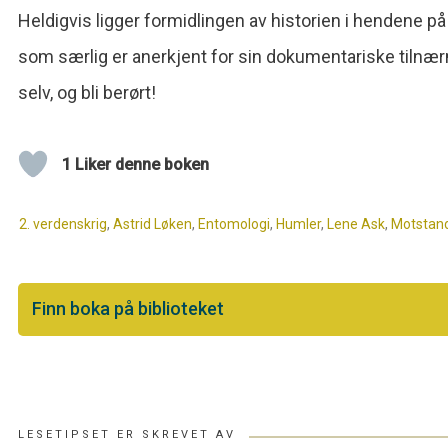
Heldigvis ligger formidlingen av historien i hendene p
som særlig er anerkjent for sin dokumentariske tilnæ
selv, og bli berørt!
1 Liker denne boken
2. verdenskrig
,
Astrid Løken
,
Entomologi
,
Humler
,
Lene Ask
,
Motstan
Finn boka på biblioteket
LESETIPSET ER SKREVET AV