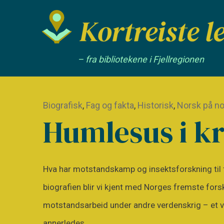
– fra bibliotekene i Fjellregionen
Biografisk
,
Fag og fakta
,
Historisk
,
Norsk på n
Humlesus i kr
Hva har motstandskamp og insektsforskning til f
biografien blir vi kjent med Norges fremste forsk
motstandsarbeid under andre verdenskrig – et ver
annerledes.