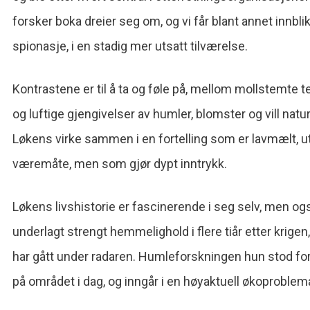
forsker boka dreier seg om, og vi får blant annet innbl
spionasje, i en stadig mer utsatt tilværelse.
Kontrastene er til å ta og føle på, mellom mollstemte
og luftige gjengivelser av humler, blomster og vill natu
Løkens virke sammen i en fortelling som er lavmælt, 
væremåte, men som gjør dypt inntrykk.
Løkens livshistorie er fascinerende i seg selv, men ogs
underlagt strengt hemmelighold i flere tiår etter krige
har gått under radaren. Humleforskningen hun stod for 
på området i dag, og inngår i en høyaktuell økoproblema