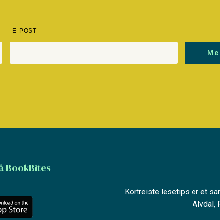
E-POST
Me
å BookBites
Kortreiste lesetips er et s
Alvdal,