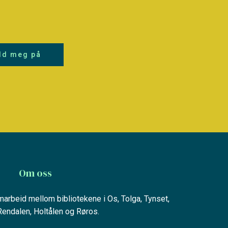
ld meg på
Om oss
amarbeid mellom bibliotekene i Os, Tolga, Tynset,
 Rendalen, Holtålen og Røros.