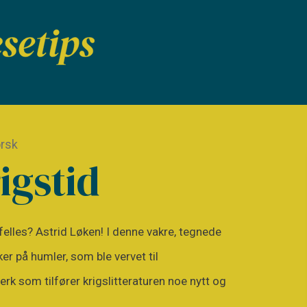
orsk
igstid
elles? Astrid Løken! I denne vakre, tegnede
er på humler, som ble vervet til
k som tilfører krigslitteraturen noe nytt og