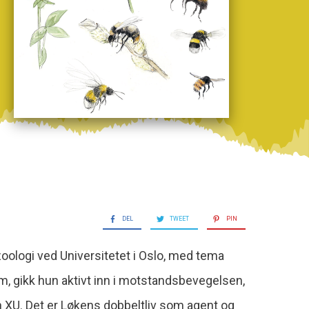
DEL
TWEET
PIN
oologi ved Universitetet i Oslo, med tema
um, gikk hun aktivt inn i motstandsbevegelsen,
en XU. Det er Løkens dobbeltliv som agent og