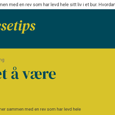
men med en rev som har levd hele sitt liv i et bur. Hvorda
ng
t å være
rømmer sammen med en rev som har levd hele