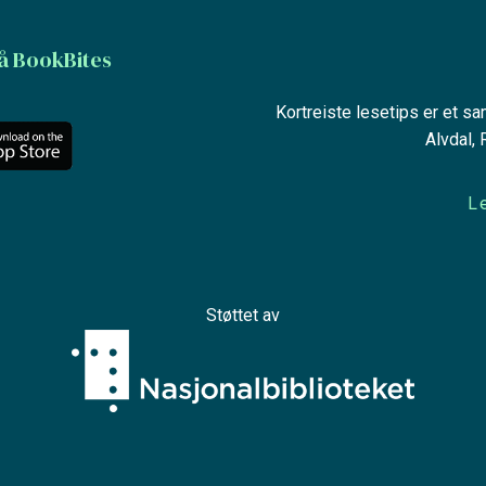
å BookBites
Kortreiste lesetips er et s
Alvdal,
L
Støttet av