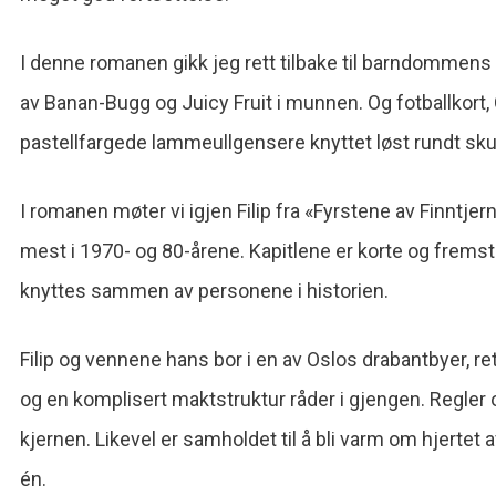
I denne romanen gikk jeg rett tilbake til barndommen
av Banan-Bugg og Juicy Fruit i munnen. Og fotballkort,
pastellfargede lammeullgensere knyttet løst rundt sku
I romanen møter vi igjen Filip fra «Fyrstene av Finntjern
mest i 1970- og 80-årene. Kapitlene er korte og frem
knyttes sammen av personene i historien.
Filip og vennene hans bor i en av Oslos drabantbyer, r
og en komplisert maktstruktur råder i gjengen. Regler 
kjernen. Likevel er samholdet til å bli varm om hjertet av.
én.