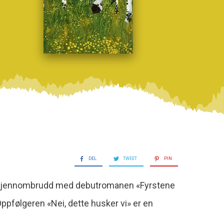
DEL
TWEET
PIN
 brakgjennombrudd med debutromanen «Fyrstene
Oppfølgeren «Nei, dette husker vi» er en