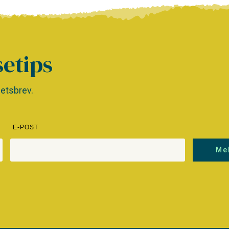
setips
etsbrev.
E-POST
Me