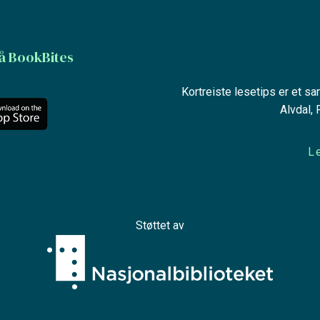
å BookBites
Kortreiste lesetips er et s
Alvdal,
L
Støttet av