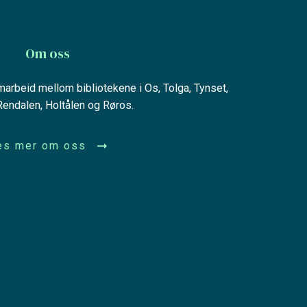
Om oss
amarbeid mellom bibliotekene i Os, Tolga, Tynset,
 Rendalen, Holtålen og Røros.
es mer om oss