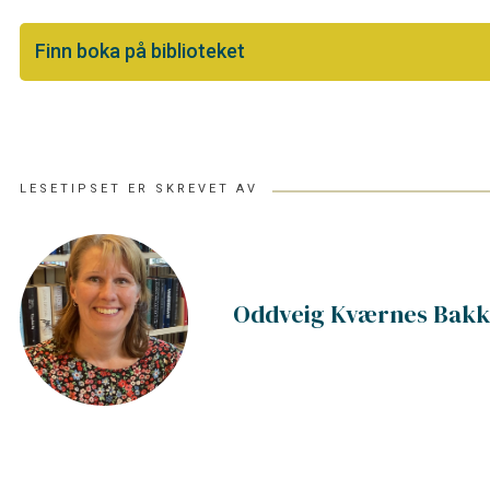
Finn boka på biblioteket
LESETIPSET ER SKREVET AV
Oddveig Kværnes Bak