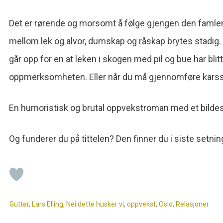
Det er rørende og morsomt å følge gjengen den famlend
mellom lek og alvor, dumskap og råskap brytes stadig. D
går opp for en at leken i skogen med pil og bue har blitt
oppmerksomheten. Eller når du må gjennomføre karss
En humoristisk og brutal oppvekstroman med et bildes
Og funderer du på tittelen? Den finner du i siste setnin
Gutter
,
Lars Elling
,
Nei dette husker vi
,
oppvekst
,
Oslo
,
Relasjoner