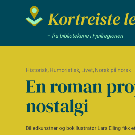
– fra bibliotekene i Fjellregionen
Historisk
,
Humoristisk
,
Livet
,
Norsk på norsk
En roman pro
nostalgi
Billedkunstner og bokillustratør Lars Elling f