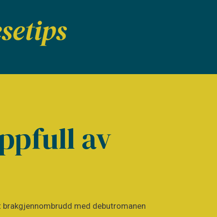
ppfull av
ikk et brakgjennombrudd med debutromanen