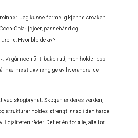
s minner. Jeg kunne formelig kjenne smaken
 Coca-Cola- jojoer, pannebånd og
ldrene. Hvor ble de av?
». Vi går noen år tilbake i tid, men holder oss
står nærmest uavhengige av hverandre, de
ett ved skogbrynet. Skogen er deres verden,
og strukturer holdes strengt innad i den harde
 Lojaliteten råder. Det er én for alle, alle for