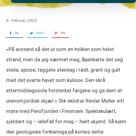
6. februar 2025
DEL
TWEET
PIN
«På avstand så det ut som en hvilken som helst
strand, men da jeg nærmet meg, åpenbarte det seg
steile, spisse, taggete steinlag i rødt, grønt og gult
med det svarte havet som kulisse. Den skrå
ettermiddagssola forsterket fargene og ga dem et
utenomjordisk skjær.» Slik skildrar Reidar Müller sitt
møte med Persfjorden i Finnmark. Spektakulært,
sjeldant og – iallefall for meg – heilt ukjend. Så kjem
den geologiske forklaringa på korleis dette