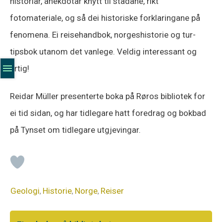
historiar, anekdotar knytt til stadane, rikt
fotomateriale, og så dei historiske forklaringane på
fenomena. Ei reisehandbok, norgeshistorie og tur-
tipsbok utanom det vanlege. Veldig interessant og
artig!
Reidar Müller presenterte boka på Røros bibliotek for
ei tid sidan, og har tidlegare hatt foredrag og bokbad
på Tynset om tidlegare utgjevingar.
Geologi
Historie
Norge
Reiser
,
,
,