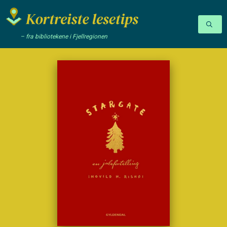
– fra bibliotekene i Fjellregionen