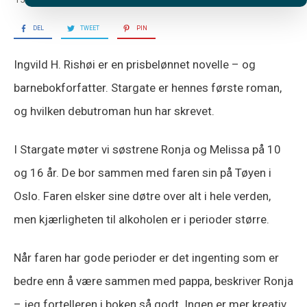
DEL
TWEET
PIN
Ingvild H. Rishøi er en prisbelønnet novelle – og
barnebokforfatter. Stargate er hennes første roman,
og hvilken debutroman hun har skrevet.
I Stargate møter vi søstrene Ronja og Melissa på 10
og 16 år. De bor sammen med faren sin på Tøyen i
Oslo. Faren elsker sine døtre over alt i hele verden,
men kjærligheten til alkoholen er i perioder større.
Når faren har gode perioder er det ingenting som er
bedre enn å være sammen med pappa, beskriver Ronja
– jeg fortelleren i boken så godt. Ingen er mer kreativ,