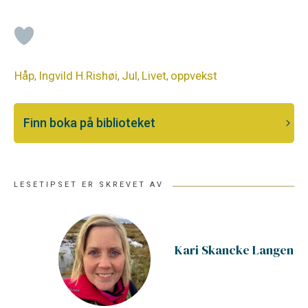
Håp
Ingvild H.Rishøi
Jul
Livet
oppvekst
,
,
,
,
Finn boka på biblioteket
LESETIPSET ER SKREVET AV
Kari Skancke Langen