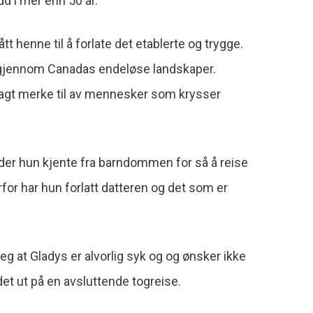
dd i mer enn 50 år.
 henne til å forlate det etablerte og trygge.
g igjennom Canadas endeløse landskaper.
g lagt merke til av mennesker som krysser
eder hun kjente fra barndommen for så å reise
rfor har hun forlatt datteren og det som er
eg at Gladys er alvorlig syk og og ønsker ikke
et ut på en avsluttende togreise.