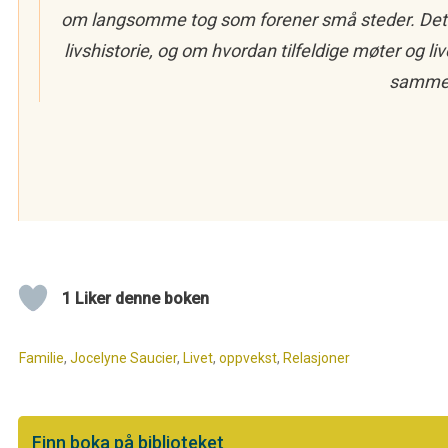
om langsomme tog som forener små steder. Det er
livshistorie, og om hvordan tilfeldige møter og 
samme
1 Liker denne boken
Familie
,
Jocelyne Saucier
,
Livet
,
oppvekst
,
Relasjoner
Finn boka på biblioteket