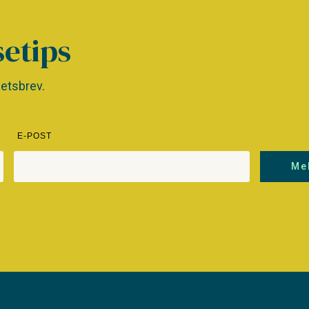
setips
etsbrev.
E-POST
Me