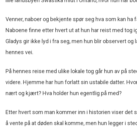
lille landsbyen Swastika midt i Ontario, hvor hun har bo
Venner, naboer og bekjente spør seg hva som kan ha fått
Naboene finne etter hvert ut at hun har reist med to
Gladys gir ikke lyd i fra seg, men hun blir observert o
hennes vei.
På hennes reise med ulike lokale tog går hun av på st
videre. Hjemme har hun forlatt sin ustabile datter. Hvo
nært og kjært? Hva holder hun egentlig på med?
Etter hvert som man kommer inn i historien viser det s
å vente på at døden skal komme, men hun legger i sted