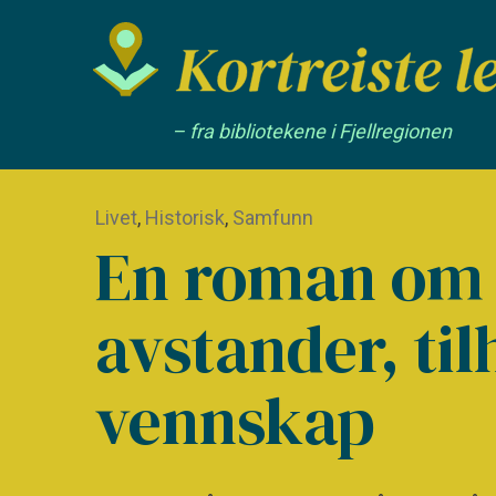
– fra bibliotekene i Fjellregionen
Livet
,
Historisk
,
Samfunn
En roman om 
avstander, ti
vennskap