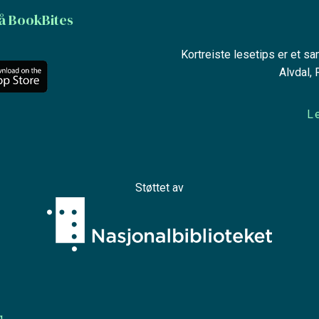
å BookBites
Kortreiste lesetips er et s
Alvdal,
L
Støttet av
g