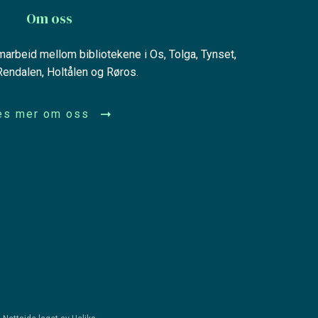
Om oss
amarbeid mellom bibliotekene i Os, Tolga, Tynset,
 Rendalen, Holtålen og Røros.
es mer om oss