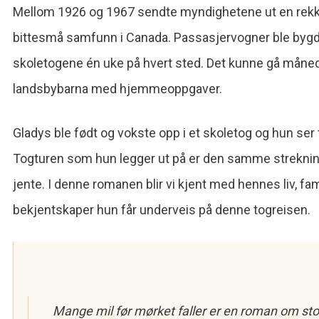
Mellom 1926 og 1967 sendte myndighetene ut en rekke
bittesmå samfunn i Canada. Passasjervogner ble bygd 
skoletogene én uke på hvert sted. Det kunne gå måned
landsbybarna med hjemmeoppgaver.
Gladys ble født og vokste opp i et skoletog og hun ser t
Togturen som hun legger ut på er den samme strekning
jente. I denne romanen blir vi kjent med hennes liv, f
bekjentskaper hun får underveis på denne togreisen.
Mange mil før mørket faller er en roman om sto