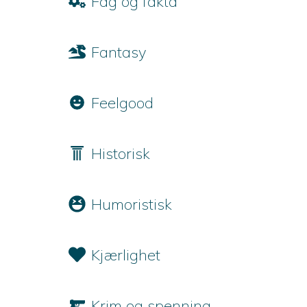
Fag og fakta
Fantasy
Feelgood
Historisk
Humoristisk
Kjærlighet
Krim og spenning