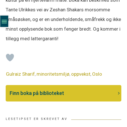
Tante Ulrikkes vei av Zeshan Shakars morsomme
småsøsken, og er en underholdende, småfrekk og ikke
minst opplysende bok som fenger bredt. Og kommer i
tillegg med lattergaranti!
Gulraiz Sharif
minoritetsmiljø
oppvekst
Oslo
,
,
,
Finn boka på biblioteket
LESETIPSET ER SKREVET AV