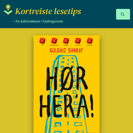
– fra bibliotekene i Fjellregionen