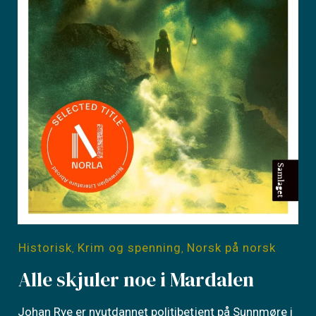
Historisk
Krim og spenning
Norsk på norsk
,
,
Alle skjuler noe i Mardalen
Johan Rye er nyutdannet politibetjent på Sunnmøre i