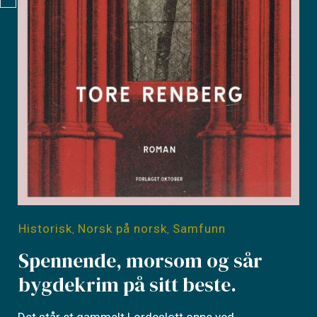
Historisk
Norsk på norsk
Samfunn
,
,
Spennende, morsom og sår
bygdekrim på sitt beste.
Det står et gammelt Lordeslott oppe ved