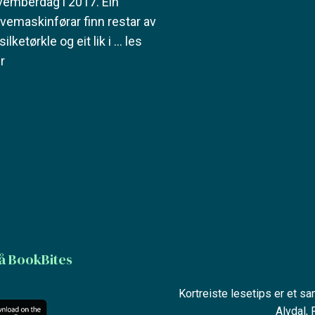
vemberdag i 2017. Ein
vemaskinførar finn restar av
 silketørkle og eit lik i
... les
r
å BookBites
Kortreiste lesetips er et s
Alvdal,