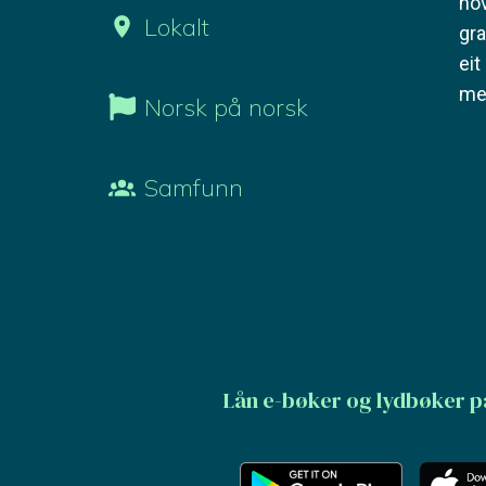
no
Lokalt
gra
eit
me
Norsk på norsk
Samfunn
Lån e-bøker og lydbøker p