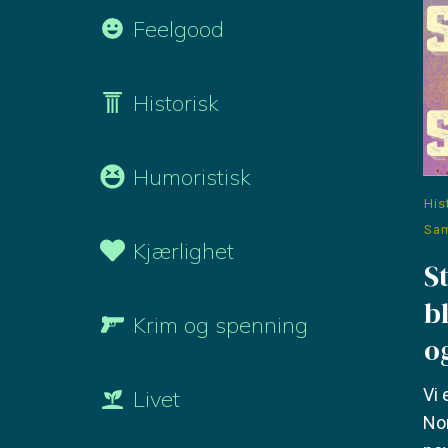
Feelgood
Historisk
Humoristisk
His
Sa
Kjærlighet
S
b
Krim og spenning
o
Vi 
Livet
Nor