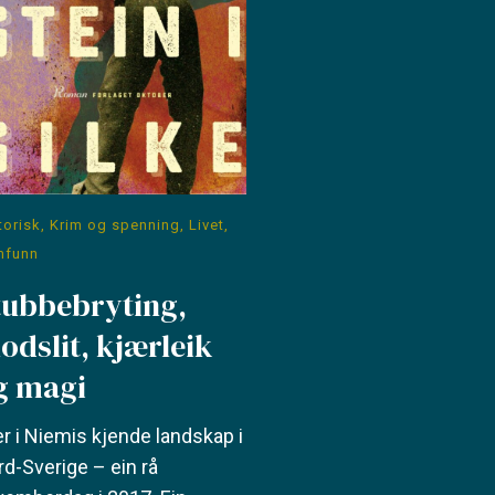
torisk
,
Krim og spenning
,
Livet
,
mfunn
tubbebryting,
lodslit, kjærleik
g magi
er i Niemis kjende landskap i
d-Sverige – ein rå