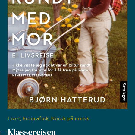
Livet
Biografisk
Norsk på norsk
,
,
Klassereisen