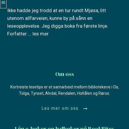
Ikke hadde jeg trodd at en tur rundt Mjøsa, litt
utenom allfarveien, kunne by på sånn en
leseopplevelse. Jeg digga boka fra første linje.
Forfatter
... les mer
Om oss
Kortreiste lesetips er et samarbeid mellom bibliotekene i Os,
Tolga, Tynset, Alvdal, Rendalen, Holtålen og Røros.
Les mer om oss
Lån e-bøker og lydbøker på BookBites