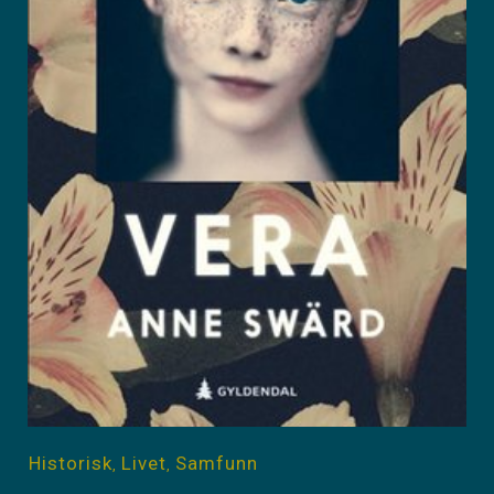
Historisk
Livet
Samfunn
,
,