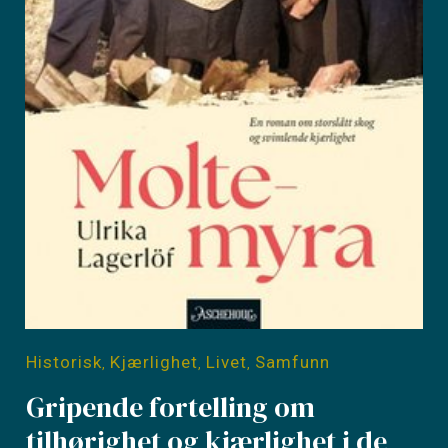
Historisk
Kjærlighet
Livet
Samfunn
,
,
,
Gripende fortelling om
tilhørighet og kjærlighet i de